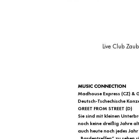
Live Club Zau
MUSIC CONNECTION
Madhouse Express (CZ) & Gr
Deutsch-Tschechische Konze
GREET FROM STREET (D)
Sie sind mit kleinen Unterb
noch keine dreißig Jahre al
auch heute noch jedes Jahr 
„Bardentreffen“ zu sehen si