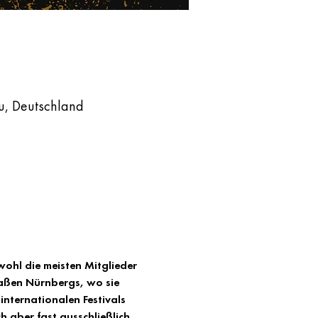
u, Deutschland
wohl die meisten Mitglieder 
raßen Nürnbergs, wo sie 
internationalen Festivals 
h aber fast ausschließlich 