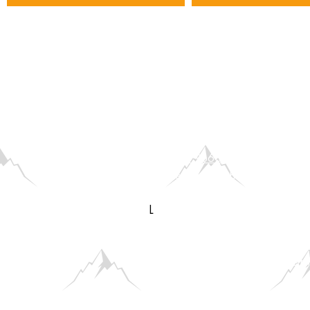
Zauberberg gGmbH
Servicezeiten im Büro: Di-Do von
+49 851 96684422
Künstler*innen & Bands:
hier geht
Antworten auf häufig gestellte Frag
L​
Lost & Found
Bitte komm persönlich zu unseren
C
außerhalb dieser Zeiten nicht weite
Datenschutz
Impressum
Hauso