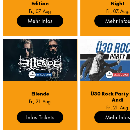
Edition
Night
Fr., 07. Aug.
Fr., 07. Aug.
Mehr Infos
Mehr Info
Ellende
Ü30 Rock Party 
Andi
Fr., 21. Aug.
Fr., 21. Aug.
Infos Tickets
Mehr Info