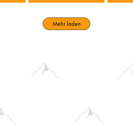
Mehr laden
 12-18 Uhr
's zur Bewerbung!
en​:
FAQs
lub-Öffnungszeiten,
zwischen 21 und 22:30 Uhr, vorbei. Bitte habt
rhelfen können.
rdnung
AGB