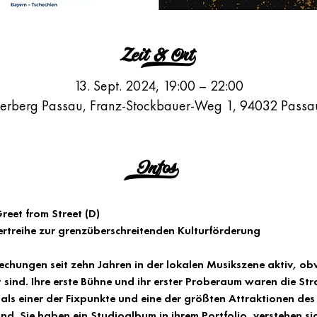
Zeit & Ort>
13. Sept. 2024, 19:00 – 22:00
berberg Passau, Franz-Stockbauer-Weg 1, 94032 Passa
Infos>
eet from Street (D)
rtreihe zur grenzüberschreitenden Kulturförderung
rechungen seit zehn Jahren in der lokalen Musikszene aktiv, ob
t sind. Ihre erste Bühne und ihr erster Proberaum waren die St
als einer der Fixpunkte und eine der größten Attraktionen des 
nd. Sie haben ein Studioalbum in ihrem Portfolio, verstehen sic