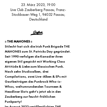
23. März 2023, 19:00
Live Club Zauberberg Passau, Franz-
Stockbauer-Weg 1, 94032 Passau,
Deutschland
Infos>
:: THE MAHONES ::
Stilecht hat sich die Irish Punk Brigade THE 
MAHONES zum St. Patricks Day gegründet. 
Seit 1990 verfolgen die Kanadier ihren 
eigenen Stil gespickt mit Working Class 
Attitüde & Liebe zum klassischen Punk. 
Nach zehn Studioalben, drei 
Compilations, zwei Live-Alben & EPs mit 
Gastbeiträgen des Punkrock Who-is-
Whos, weltumrundenden Tourneen & 
Headliner Slots geht’s jetzt ab in den 
Zauberberg zur feucht-fröhlichen 
Punkparty!
Im August 2022 veröffentlichten THE 