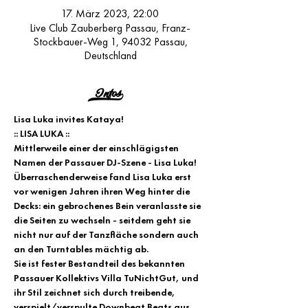
17. März 2023, 22:00
Live Club Zauberberg Passau, Franz-
Stockbauer-Weg 1, 94032 Passau,
Deutschland
Infos>
Lisa Luka invites Kataya!
:: LISA LUKA ::
Mittlerweile einer der einschlägigsten 
Namen der Passauer DJ-Szene - Lisa Luka!
Überraschenderweise fand Lisa Luka erst 
vor wenigen Jahren ihren Weg hinter die 
Decks: ein gebrochenes Bein veranlasste sie 
die Seiten zu wechseln - seitdem geht sie 
nicht nur auf der Tanzfläche sondern auch 
an den Turntables mächtig ab.
Sie ist fester Bestandteil des bekannten 
Passauer Kollektivs Villa TuNichtGut, und 
ihr Stil zeichnet sich durch treibende, 
verspielt/verspulte Downbeat Beats aus 