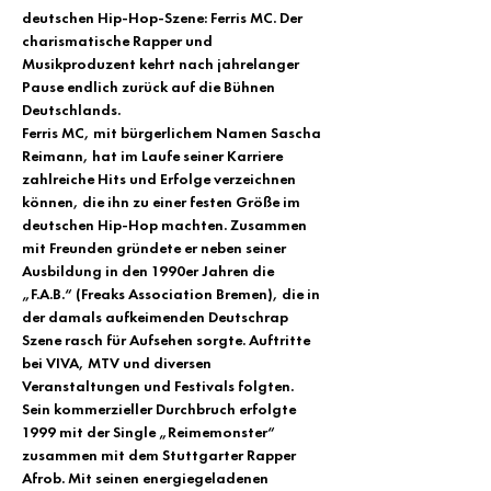
deutschen Hip-Hop-Szene: Ferris MC. Der 
charismatische Rapper und 
Musikproduzent kehrt nach jahrelanger 
Pause endlich zurück auf die Bühnen 
Deutschlands.
Ferris MC, mit bürgerlichem Namen Sascha 
Reimann, hat im Laufe seiner Karriere 
zahlreiche Hits und Erfolge verzeichnen 
können, die ihn zu einer festen Größe im 
deutschen Hip-Hop machten. Zusammen 
mit Freunden gründete er neben seiner 
Ausbildung in den 1990er Jahren die 
„F.A.B.“ (Freaks Association Bremen), die in 
der damals aufkeimenden Deutschrap 
Szene rasch für Aufsehen sorgte. Auftritte 
bei VIVA, MTV und diversen 
Veranstaltungen und Festivals folgten.
Sein kommerzieller Durchbruch erfolgte 
1999 mit der Single „Reimemonster“ 
zusammen mit dem Stuttgarter Rapper 
Afrob. Mit seinen energiegeladenen 