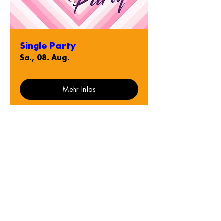
Single Party
Sa., 08. Aug.
Mehr Infos
Surprise Party
Fr., 14. Aug.