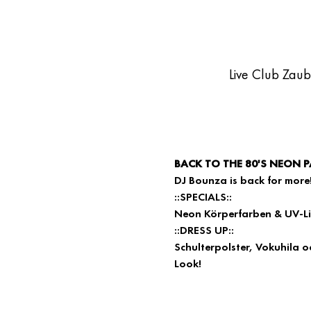
Live Club Zau
BACK TO THE 80'S NEON 
DJ Bounza is back for more
::SPECIALS::
Neon Körperfarben & UV-Li
::DRESS UP::
Schulterpolster, Vokuhila o
Look!