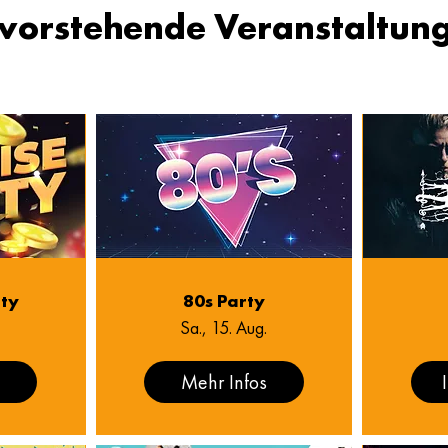
vorstehende Veranstaltun
rty
80s Party
Sa., 15. Aug.
s
Mehr Infos