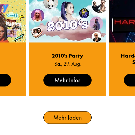
y
2010's Party
Harde
S
Sa., 29. Aug.
s
Mehr Infos
Mehr laden