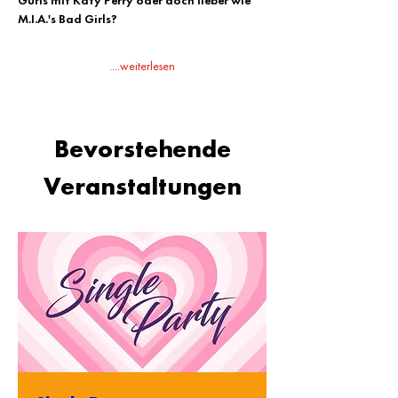
Gurls mit Katy Perry oder doch lieber wie 
M.I.A.'s Bad Girls?
....weiterlesen
Bevorstehende
Veranstaltungen