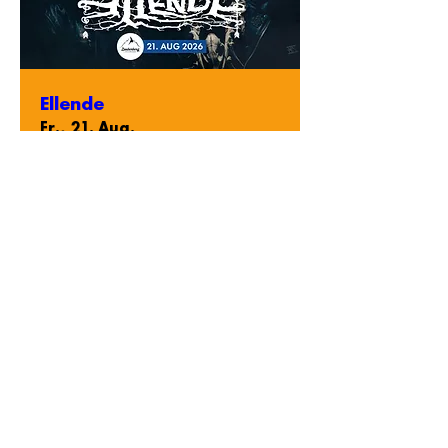
Ellende
Fr., 21. Aug.
Infos Tickets
Ü30 Rock Party mit DJ