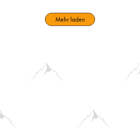
Mehr laden
 12-18 Uhr
's zur Bewerbung!
en​:
FAQs
lub-Öffnungszeiten,
zwischen 21 und 22:30 Uhr, vorbei. Bitte habt
rhelfen können.
rdnung
AGB