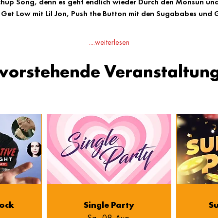
chup Song, denn es geht endlich wieder Durch den Monsun un
Get Low mit Lil Jon, Push the Button mit den Sugababes und G
....weiterlesen
vorstehende Veranstaltun
Rock
Single Party
Su
Sa., 08. Aug.