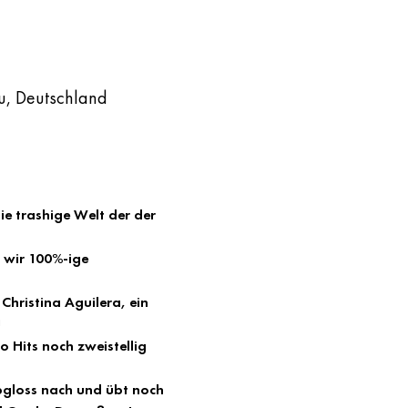
u, Deutschland
e trashige Welt der der 
 wir 100%-ige 
Christina Aguilera, ein 
!
 Hits noch zweistellig 
ipgloss nach und übt noch 