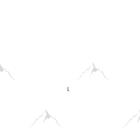
Zauberberg gGmbH
Servicezeiten im Büro: Di-Do von
+49 851 96684422
Künstler*innen & Bands:
hier geht
Antworten auf häufig gestellte Frag
L​
Lost & Found
Bitte komm persönlich zu unseren
C
außerhalb dieser Zeiten nicht weite
Datenschutz
Impressum
Hauso