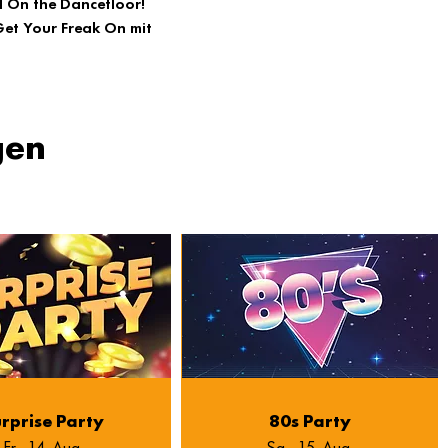
d On the Dancefloor!
et Your Freak On mit 
gen
rprise Party
80s Party
Fr., 14. Aug.
Sa., 15. Aug.