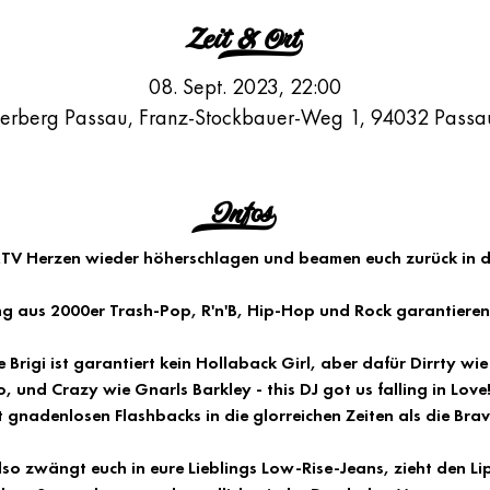
Zeit & Ort>
08. Sept. 2023, 22:00
berberg Passau, Franz-Stockbauer-Weg 1, 94032 Passa
Infos>
TV Herzen wieder höherschlagen und beamen euch zurück in di
ng aus 2000er Trash-Pop, R'n'B, Hip-Hop und Rock garantieren
rigi ist garantiert kein Hollaback Girl, aber dafür Dirrty wie 
 und Crazy wie Gnarls Barkley - this DJ got us falling in Love
 gnadenlosen Flashbacks in die glorreichen Zeiten als die Bravo
 also zwängt euch in eure Lieblings Low-Rise-Jeans, zieht den L